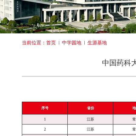
当前位置：
首页
中学园地
生源基地
中国药科大
序号
省份
地
1
江苏
常
2
江苏
常