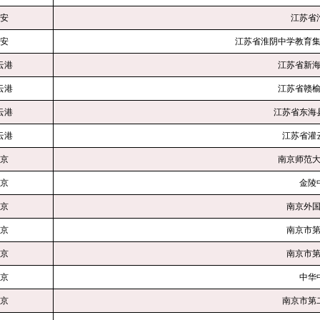
安
江苏省
安
江苏省淮阴中学教育
云港
江苏省新
云港
江苏省赣
云港
江苏省东
云港
江苏省灌
京
南京师范
京
金
京
南京外
京
南京市
京
南京市
京
中
京
南京市第